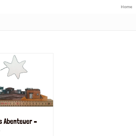
Home
fs Abenteuer –
e