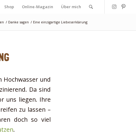
Shop
Online-Magazin
Über mich
ten
/
Danke sagen
/
Eine einzigartige Liebeserklärung
NG
ben Hochwasser und
zinierend. Da sind
 uns liegen. Ihre
reifen zu lassen –
aren doch so viel
tzen
.