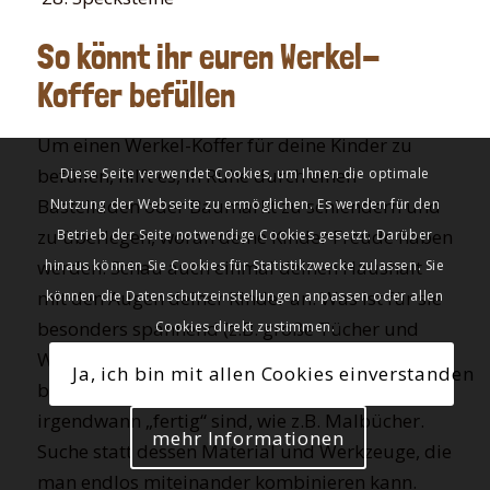
So könnt ihr euren Werkel-
Koffer befüllen
Um einen Werkel-Koffer für deine Kinder zu
befüllen, hilft es, in Ruhe durch einen
Diese Seite verwendet Cookies, um Ihnen die optimale
Bastelladen oder Baumarkt zu schlendern und
Nutzung der Webseite zu ermöglichen. Es werden für den
zu überlegen, woran deine Kinder Freude haben
Betrieb der Seite notwendige Cookies gesetzt. Darüber
werden. Schau auch einmal deinen Haushalt
hinaus können Sie Cookies für Statistikzwecke zulassen. Sie
mit den Augen deiner Kinder an: Was ist für sie
können die Datenschutzeinstellungen anpassen oder allen
besonders spannend (z.B. große Tücher und
Cookies direkt zustimmen.
Wäscheklammern, um damit Höhlen zu
Ja, ich bin mit allen Cookies einverstanden
bauen)? Versuche, keine Dinge zu wählen, die
irgendwann „fertig“ sind, wie z.B. Malbücher.
mehr Informationen
Suche statt dessen Material und Werkzeuge, die
man endlos miteinander kombinieren kann.